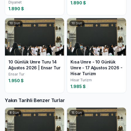
Diyanet
1.890
$
1.890
$
10
Gün
10
Gün
10 Günlük Umre Turu 14
Kısa Umre - 10 Günlük
Ağustos 2026 | Ensar Tur
Umre - 17 Ağustos 2026 -
Hisar Turizm
Ensar Tur
Hisar Turizm
1.950
$
1.985
$
Yakın Tarihli Benzer Turlar
8
Gün
15
Gün