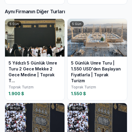
Aynı Firmanın Diğer Turları
5
Gün
5
Gün
5 Yıldızlı 5 Günlük Umre
5 Günlük Umre Turu |
Turu 2 Gece Mekke 2
1.550 USD'den Başlayan
Gece Medine | Toprak
Fiyatlarla | Toprak
T...
Turizm
Toprak Turizm
Toprak Turizm
1.900
$
1.550
$
14
Gün
19
Gün