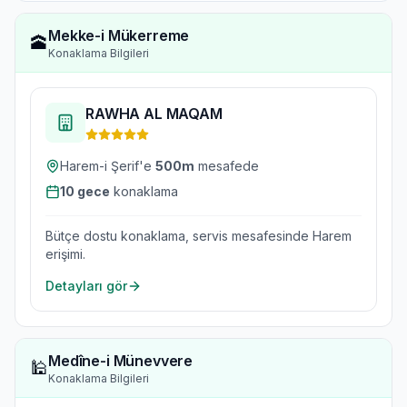
Mekke-i Mükerreme
🕋
Konaklama Bilgileri
RAWHA AL MAQAM
Harem-i Şerif'e
500
m
mesafede
10
gece
konaklama
Bütçe dostu konaklama, servis mesafesinde Harem
erişimi.
Detayları gör
Medîne-i Münevvere
🕌
Konaklama Bilgileri