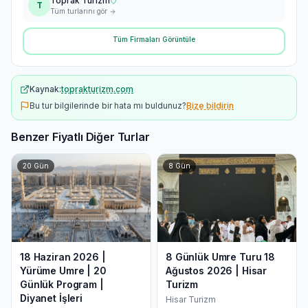
Toprak Turizm
T
Tüm turlarını gör
Tüm Firmaları Görüntüle
Kaynak:
toprakturizm.com
Bu tur bilgilerinde bir hata mı buldunuz?
Bize bildirin
Benzer Fiyatlı Diğer Turlar
20
Gün
8
Gün
18 Haziran 2026 |
8 Günlük Umre Turu 18
Yürüme Umre | 20
Ağustos 2026 | Hisar
Günlük Program |
Turizm
Diyanet İşleri
Hisar Turizm