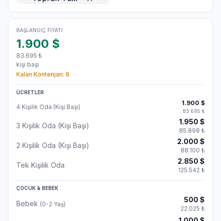
BAŞLANGIÇ FIYATI
1.900
$
83.695
₺
kişi başı
Kalan Kontenjan:
6
ÜCRETLER
1.900
$
4 Kişilik Oda (Kişi Başı)
83.695
₺
1.950
$
3 Kişilik Oda (Kişi Başı)
85.898
₺
2.000
$
2 Kişilik Oda (Kişi Başı)
88.100
₺
2.850
$
Tek Kişilik Oda
125.542
₺
ÇOCUK & BEBEK
500
$
Bebek
(0-2 Yaş)
22.025
₺
1.000
$