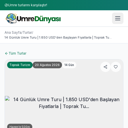
Umre turlarını karşılaştır!
Umre Turları 2026-2027 | 50+ Firma Karşılaştırması
14 Günlük Umre Turu | 1.850 USD'den Başlayan Fiyatlarla | 
Ana Sayfa
Turlar
/
/
14 Günlük Umre Turu | 1.850 USD'den Başlayan Fiyatlarla | Toprak Tu...
Tüm Turlar
Toprak Turizm
20 Ağustos 2026
14
Gün
Harem'e
500
m