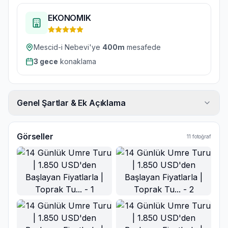
EKONOMIK
Mescid-i Nebevi'ye
400
m
mesafede
3
gece
konaklama
Genel Şartlar & Ek Açıklama
Görseller
11
fotoğraf
Ana Görsel