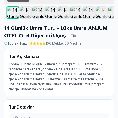
14 Günlük Umre Turu - Lüks Umre ANJUM
OTEL Otel Diğerleri Uçuş | To...
Toprak Turizm
10
G Mekke,
3
G Medine
Tur Açıklaması
Toprak Turizm 14 günlük umre turu programı. 16 Temmuz 2026
tarihinde hareket ediyor. Mekke'de ANJUM OTEL otelinde 10
gece konaklama imkanı, Medine'de MADEN TAIBA otelinde 3
gece konaklama imkanı. Harem'e 200 metre mesafede. 2,350
USD'den başlayan fiyatlarla. Orta süreli konforlu umre programı,
dengeli ibadet ve konaklama.
Tur Detayları
Gidiş Tarihi