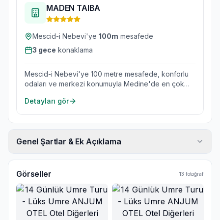
MADEN TAIBA
Mescid-i Nebevi'ye
100
m
mesafede
3
gece
konaklama
Mescid-i Nebevi'ye 100 metre mesafede, konforlu
odaları ve merkezi konumuyla Medine'de en çok
tercih edilen otellerden.
Detayları gör
Genel Şartlar & Ek Açıklama
Görseller
13
fotoğraf