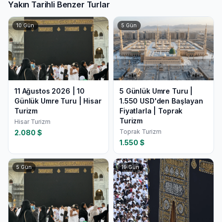
Yakın Tarihli Benzer Turlar
10
Gün
5
Gün
11 Ağustos 2026 | 10
5 Günlük Umre Turu |
Günlük Umre Turu | Hisar
1.550 USD'den Başlayan
Turizm
Fiyatlarla | Toprak
Turizm
Hisar Turizm
Toprak Turizm
2.080
$
1.550
$
5
Gün
19
Gün