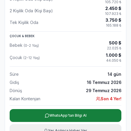
105.720
₺
2.450
$
2 Kişilik Oda (Kişi Başı)
107.923
₺
3.750
$
Tek Kişilik Oda
165.188
₺
ÇOCUK & BEBEK
500
$
Bebek
(0-2 Yaş)
22.025
₺
1.000
$
Çocuk
(2-12 Yaş)
44.050
₺
Süre
14
gün
Gidiş
16 Temmuz 2026
Dönüş
29 Temmuz 2026
Kalan Kontenjan
Son 4 Yer!
WhatsApp'tan Bilgi Al
Yer Açılınca Haber Ver