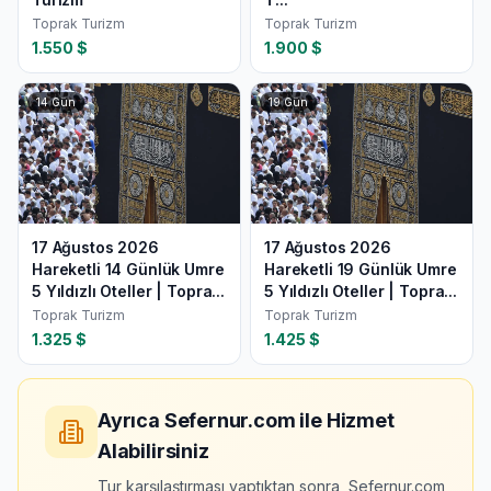
Toprak Turizm
Toprak Turizm
1.550
$
1.900
$
14
Gün
19
Gün
17 Ağustos 2026
17 Ağustos 2026
Hareketli 14 Günlük Umre
Hareketli 19 Günlük Umre
5 Yıldızlı Oteller | Topra...
5 Yıldızlı Oteller | Topra...
Toprak Turizm
Toprak Turizm
1.325
$
1.425
$
Ayrıca Sefernur.com ile Hizmet
Alabilirsiniz
Tur karşılaştırması yaptıktan sonra, Sefernur.com