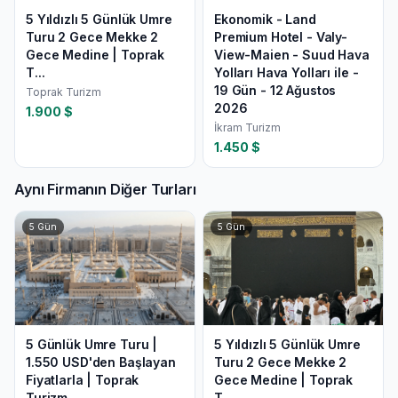
5 Yıldızlı 5 Günlük Umre
Ekonomik - Land
Turu 2 Gece Mekke 2
Premium Hotel - Valy-
Gece Medine | Toprak
View-Maien - Suud Hava
T...
Yolları Hava Yolları ile -
19 Gün - 12 Ağustos
Toprak Turizm
2026
1.900
$
İkram Turizm
1.450
$
Aynı Firmanın Diğer Turları
5
Gün
5
Gün
5 Günlük Umre Turu |
5 Yıldızlı 5 Günlük Umre
1.550 USD'den Başlayan
Turu 2 Gece Mekke 2
Fiyatlarla | Toprak
Gece Medine | Toprak
Turizm
T...