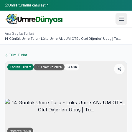
Umre turlarını karşılaştır!
Umre Turları 2026-2027 | 50+ Firma Karşılaştırması
14 Günlük Umre Turu - Lüks Umre ANJUM OTEL Otel Diğerle
Ana Sayfa
Turlar
/
/
14 Günlük Umre Turu - Lüks Umre ANJUM OTEL Otel Diğerleri Uçuş | To...
Tüm Turlar
Toprak Turizm
16 Temmuz 2026
14
Gün
Harem'e
200
m