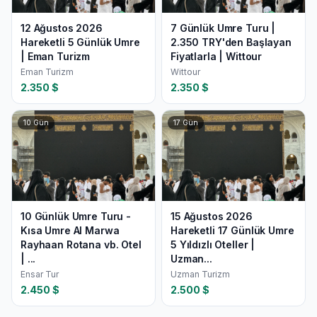
12 Ağustos 2026
7 Günlük Umre Turu |
Hareketli 5 Günlük Umre
2.350 TRY'den Başlayan
| Eman Turizm
Fiyatlarla | Wittour
Eman Turizm
Wittour
2.350
$
2.350
$
10
Gün
17
Gün
10 Günlük Umre Turu -
15 Ağustos 2026
Kısa Umre Al Marwa
Hareketli 17 Günlük Umre
Rayhaan Rotana vb. Otel
5 Yıldızlı Oteller |
| ...
Uzman...
Ensar Tur
Uzman Turizm
2.450
$
2.500
$