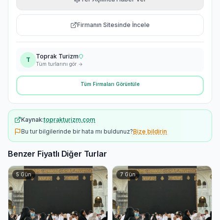
Firmanın Sitesinde İncele
Toprak Turizm
T
Tüm turlarını gör
Tüm Firmaları Görüntüle
Kaynak:
toprakturizm.com
Bu tur bilgilerinde bir hata mı buldunuz?
Bize bildirin
Benzer Fiyatlı Diğer Turlar
5
Gün
7
Gün