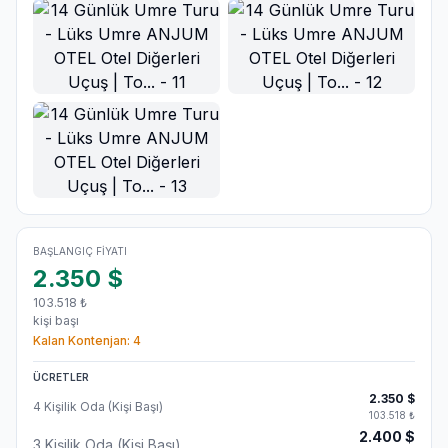
BAŞLANGIÇ FIYATI
2.350
$
103.518
₺
kişi başı
Kalan Kontenjan:
4
ÜCRETLER
2.350
$
4 Kişilik Oda (Kişi Başı)
103.518
₺
2.400
$
3 Kişilik Oda (Kişi Başı)