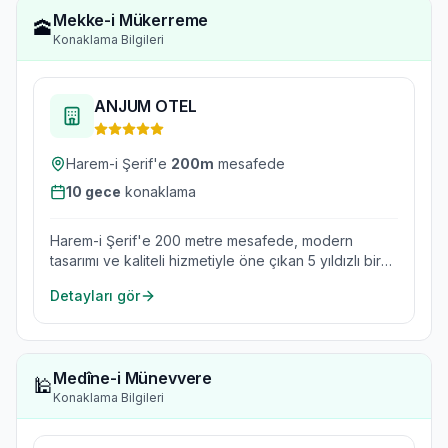
Mekke-i Mükerreme
🕋
Konaklama Bilgileri
ANJUM OTEL
Harem-i Şerif'e
200
m
mesafede
10
gece
konaklama
Harem-i Şerif'e 200 metre mesafede, modern
tasarımı ve kaliteli hizmetiyle öne çıkan 5 yıldızlı bir
oteldir.
Detayları gör
Medîne-i Münevvere
🕌
Konaklama Bilgileri