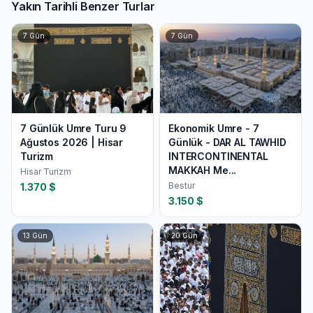
Yakın Tarihli Benzer Turlar
7
Gün
7
Gün
7 Günlük Umre Turu 9
Ekonomik Umre - 7
Ağustos 2026 | Hisar
Günlük - DAR AL TAWHID
Turizm
INTERCONTINENTAL
MAKKAH Me...
Hisar Turizm
Bestur
1.370
$
3.150
$
13
Gün
20
Gün