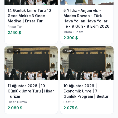
14 Günlük Umre Turu 10
5 Yıldız - Anjum vb. -
Gece Mekke 3 Gece
Maden Rawda - Türk
Medine | Ensar Tur
Hava Yolları Hava Yolları
ile - 9 Gün - 8 Ekim 2026
Ensar Tur
İkram Turizm
2.140
$
2.300
$
10
Gün
7
Gün
11 Ağustos 2026 | 10
10 Ağustos 2026 |
Günlük Umre Turu | Hisar
Ekonomik Umre | 7
Turizm
Günlük Program | Bestur
Hisar Turizm
Bestur
2.080
$
2.075
$