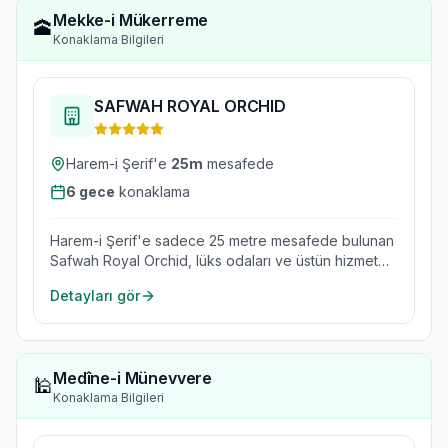
Mekke-i Mükerreme
🕋
Konaklama Bilgileri
SAFWAH ROYAL ORCHID
Harem-i Şerif'e
25
m
mesafede
6
gece
konaklama
Harem-i Şerif'e sadece 25 metre mesafede bulunan
Safwah Royal Orchid, lüks odaları ve üstün hizmet
kalitesiyle umre yolcuları için ideal bir konaklama
Detayları gör
seçeneğidir.
Medîne-i Münevvere
🕌
Konaklama Bilgileri