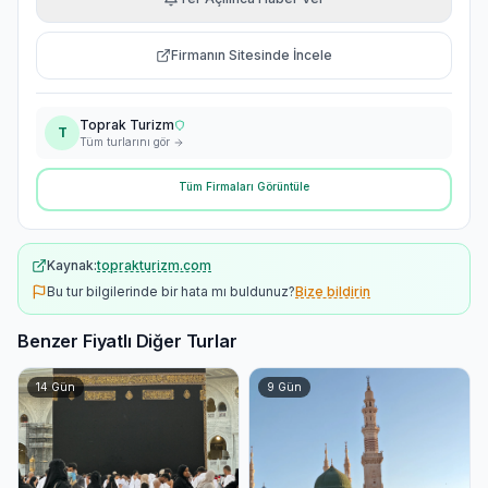
Firmanın Sitesinde İncele
Toprak Turizm
T
Tüm turlarını gör
Tüm Firmaları Görüntüle
Kaynak:
toprakturizm.com
Bu tur bilgilerinde bir hata mı buldunuz?
Bize bildirin
Benzer Fiyatlı Diğer Turlar
14
Gün
9
Gün