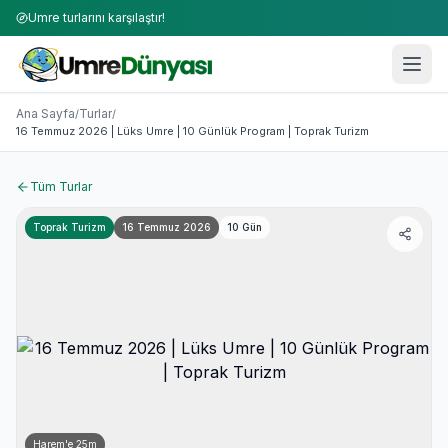
Umre turlarını karşılaştır!
Umre Turları 2026-2027 | 50+ Firma Karşılaştırması
16 Temmuz 2026 | Lüks Umre | 10 Günlük Program | Topra
Ana Sayfa
Turlar
/
/
16 Temmuz 2026 | Lüks Umre | 10 Günlük Program | Toprak Turizm
Tüm Turlar
Toprak Turizm
16 Temmuz 2026
10
Gün
Harem'e
25
m