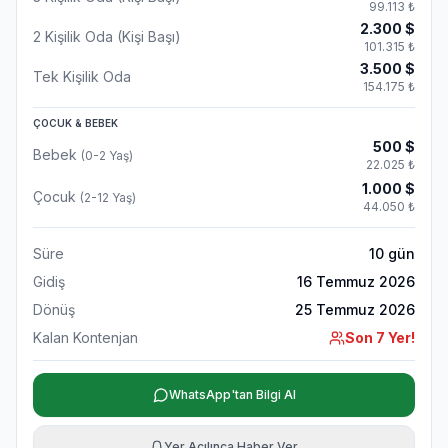
99.113
₺
2.300
$
2 Kişilik Oda (Kişi Başı)
101.315
₺
3.500
$
Tek Kişilik Oda
154.175
₺
ÇOCUK & BEBEK
500
$
Bebek
(0-2 Yaş)
22.025
₺
1.000
$
Çocuk
(2-12 Yaş)
44.050
₺
Süre
10
gün
Gidiş
16 Temmuz 2026
Dönüş
25 Temmuz 2026
Kalan Kontenjan
Son 7 Yer!
WhatsApp'tan Bilgi Al
Yer Açılınca Haber Ver