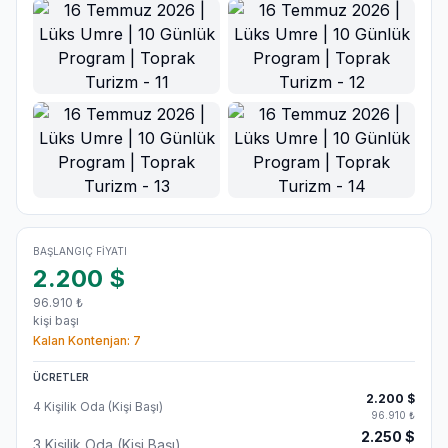
BAŞLANGIÇ FIYATI
2.200
$
96.910
₺
kişi başı
Kalan Kontenjan:
7
ÜCRETLER
2.200
$
4 Kişilik Oda (Kişi Başı)
96.910
₺
2.250
$
3 Kişilik Oda (Kişi Başı)