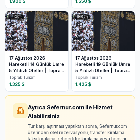
1.900
$
1.550
$
14
Gün
19
Gün
17 Ağustos 2026
17 Ağustos 2026
Hareketli 14 Günlük Umre
Hareketli 19 Günlük Umre
5 Yıldızlı Oteller | Topra...
5 Yıldızlı Oteller | Topra...
Toprak Turizm
Toprak Turizm
1.325
$
1.425
$
Ayrıca Sefernur.com ile Hizmet
Alabilirsiniz
Tur karşılaştırması yaptıktan sonra, Sefernur.com
üzerinden otel rezervasyonu, transfer kiralama,
taksi kiralama, rehberli tur kiralama veya hepsini