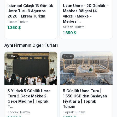
İstanbul Çıkışlı 13 Günlük
Uzun Umre - 20 Günlük -
Umre Turu 9 Ağustos
Mahbes Bölgesi (4
2026 | Ekrem Turizm
yıldızlı) Mekke -
Merkezî...
Ekrem Turizm
Musab Turizm
1.350
$
1.350
$
Aynı Firmanın Diğer Turları
5
Gün
5
Gün
5 Yıldızlı 5 Günlük Umre
5 Günlük Umre Turu |
Turu 2 Gece Mekke 2
1.550 USD'den Başlayan
Gece Medine | Toprak
Fiyatlarla | Toprak
T...
Turizm
Toprak Turizm
Toprak Turizm