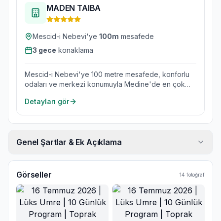
MADEN TAIBA
Mescid-i Nebevi'ye
100
m
mesafede
3
gece
konaklama
Mescid-i Nebevi'ye 100 metre mesafede, konforlu
odaları ve merkezi konumuyla Medine'de en çok
tercih edilen otellerden.
Detayları gör
Genel Şartlar & Ek Açıklama
Görseller
14
fotoğraf