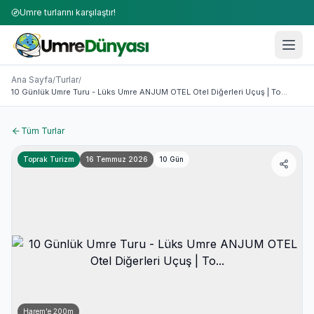
Umre turlarını karşılaştır!
Umre Turları 2026-2027 | 50+ Firma Karşılaştırması
10 Günlük Umre Turu - Lüks Umre ANJUM OTEL Otel Diğerle
Ana Sayfa
Turlar
/
/
10 Günlük Umre Turu - Lüks Umre ANJUM OTEL Otel Diğerleri Uçuş | To...
Tüm Turlar
Toprak Turizm
16 Temmuz 2026
10
Gün
Harem'e
200
m