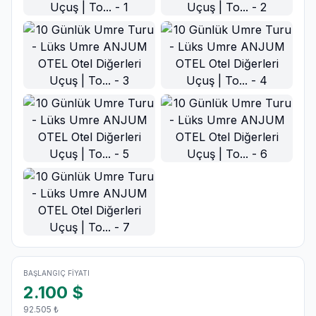
Ana Görsel
BAŞLANGIÇ FIYATI
2.100
$
92.505
₺