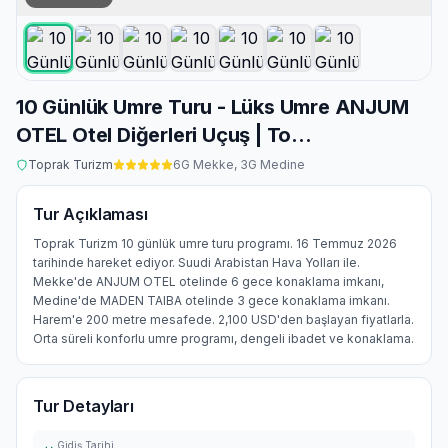
10 Günlük Umre Turu - Lüks Umre ANJUM
OTEL Otel Diğerleri Uçuş | To...
Toprak Turizm
6
G Mekke,
3
G Medine
Tur Açıklaması
Toprak Turizm 10 günlük umre turu programı. 16 Temmuz 2026
tarihinde hareket ediyor. Suudi Arabistan Hava Yolları ile.
Mekke'de ANJUM OTEL otelinde 6 gece konaklama imkanı,
Medine'de MADEN TAIBA otelinde 3 gece konaklama imkanı.
Harem'e 200 metre mesafede. 2,100 USD'den başlayan fiyatlarla.
Orta süreli konforlu umre programı, dengeli ibadet ve konaklama.
Tur Detayları
Gidiş Tarihi