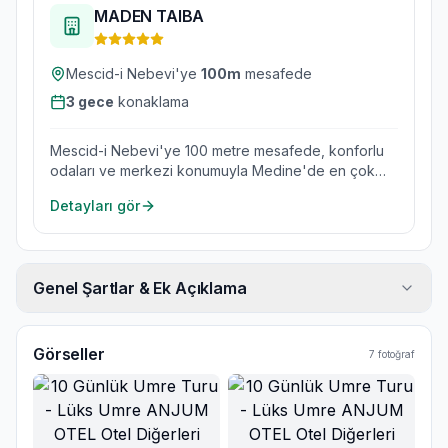
MADEN TAIBA
Mescid-i Nebevi'ye
100
m
mesafede
3
gece
konaklama
Mescid-i Nebevi'ye 100 metre mesafede, konforlu
odaları ve merkezi konumuyla Medine'de en çok
tercih edilen otellerden.
Detayları gör
Genel Şartlar & Ek Açıklama
Görseller
7
fotoğraf