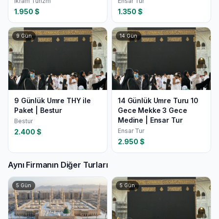
İkram Turizm
Ensar Tur
1.950
$
1.350
$
9
Gün
14
Gün
9 Günlük Umre THY ile
14 Günlük Umre Turu 10
Paket | Bestur
Gece Mekke 3 Gece
Medine | Ensar Tur
Bestur
Ensar Tur
2.400
$
2.950
$
Aynı Firmanın Diğer Turları
5
Gün
5
Gün