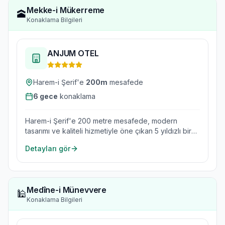
Mekke-i Mükerreme
🕋
Konaklama Bilgileri
ANJUM OTEL
Harem-i Şerif'e
200
m
mesafede
6
gece
konaklama
Harem-i Şerif'e 200 metre mesafede, modern
tasarımı ve kaliteli hizmetiyle öne çıkan 5 yıldızlı bir
oteldir.
Detayları gör
Medîne-i Münevvere
🕌
Konaklama Bilgileri