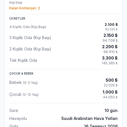
kişi başı
Kalan Kontenjan:
2
ÜCRETLER
2.100
$
4 Kişilik Oda (Kişi Başı)
92.505
₺
2.150
$
3 Kişilik Oda (Kişi Başı)
94.708
₺
2.200
$
2 Kişilik Oda (Kişi Başı)
96.910
₺
3.300
$
Tek Kişilik Oda
145.365
₺
ÇOCUK & BEBEK
500
$
Bebek
(0-2 Yaş)
22.025
₺
1.000
$
Çocuk
(2-12 Yaş)
44.050
₺
Süre
10
gün
Havayolu
Suudi Arabistan Hava Yolları
Gidiş
16 Temmuz 2026