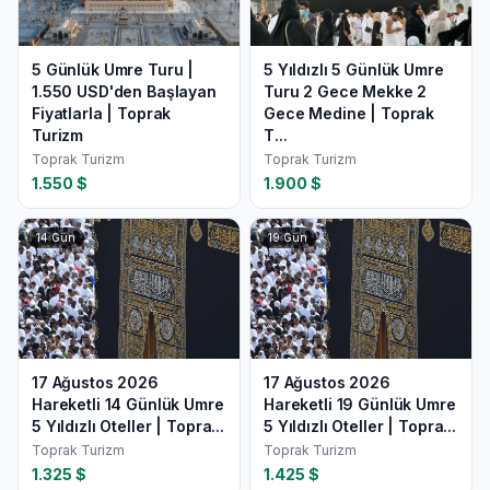
5 Günlük Umre Turu |
5 Yıldızlı 5 Günlük Umre
1.550 USD'den Başlayan
Turu 2 Gece Mekke 2
Fiyatlarla | Toprak
Gece Medine | Toprak
Turizm
T...
Toprak Turizm
Toprak Turizm
1.550
$
1.900
$
14
Gün
19
Gün
17 Ağustos 2026
17 Ağustos 2026
Hareketli 14 Günlük Umre
Hareketli 19 Günlük Umre
5 Yıldızlı Oteller | Topra...
5 Yıldızlı Oteller | Topra...
Toprak Turizm
Toprak Turizm
1.325
$
1.425
$