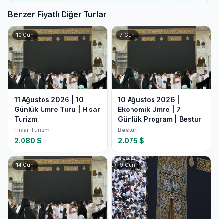
Benzer Fiyatlı Diğer Turlar
10
Gün
7
Gün
11 Ağustos 2026 | 10
10 Ağustos 2026 |
Günlük Umre Turu | Hisar
Ekonomik Umre | 7
Turizm
Günlük Program | Bestur
Hisar Turizm
Bestur
2.080
$
2.075
$
14
Gün
9
Gün