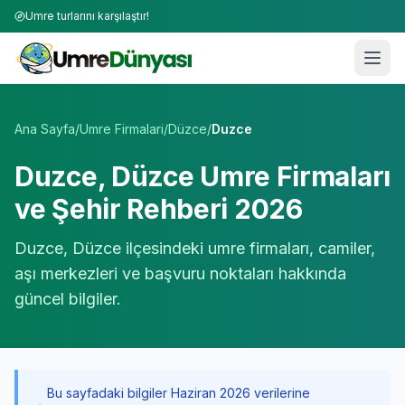
Umre turlarını karşılaştır!
Umre Tur Firmaları | TÜRSAB Onaylı 50+ Umre Tur Operat
Ana Sayfa
/
Umre Firmalari
/
Düzce
/
Duzce
Duzce
,
Düzce
Umre Firmaları
ve Şehir Rehberi 2026
Duzce
,
Düzce
ilçesindeki umre firmaları, camiler,
aşı merkezleri ve başvuru noktaları hakkında
güncel bilgiler.
Bu sayfadaki bilgiler Haziran 2026 verilerine