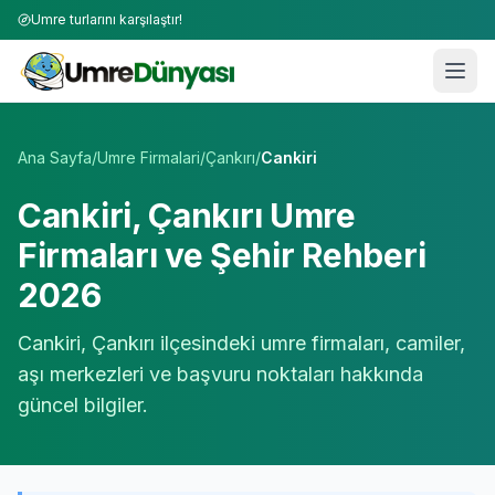
Umre turlarını karşılaştır!
Umre Tur Firmaları | TÜRSAB Onaylı 50+ Umre Tur Operat
Ana Sayfa
/
Umre Firmalari
/
Çankırı
/
Cankiri
Cankiri
,
Çankırı
Umre
Firmaları ve Şehir Rehberi
2026
Cankiri
,
Çankırı
ilçesindeki umre firmaları, camiler,
aşı merkezleri ve başvuru noktaları hakkında
güncel bilgiler.