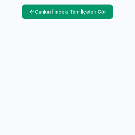
Çankırı
İlindeki Tüm İlçeleri Gör