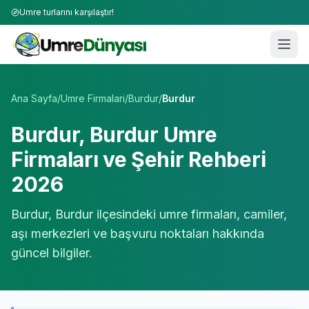
Umre turlarını karşılaştır!
Umre Tur Firmaları | TÜRSAB Onaylı 50+ Umre Tur Operat
Ana Sayfa
/
Umre Firmalari
/
Burdur
/
Burdur
Burdur
,
Burdur
Umre
Firmaları ve Şehir Rehberi
2026
Burdur
,
Burdur
ilçesindeki umre firmaları, camiler,
aşı merkezleri ve başvuru noktaları hakkında
güncel bilgiler.